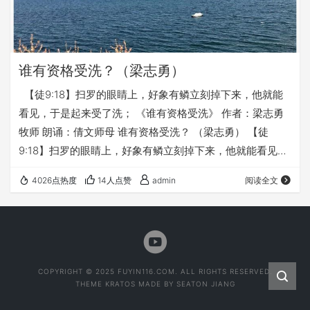
谁有资格受洗？（梁志勇）
【徒9:18】扫罗的眼睛上，好象有鳞立刻掉下来，他就能
看见，于是起来受了洗； 《谁有资格受洗》 作者：梁志勇
牧师 朗诵：倩文师母 谁有资格受洗？ （梁志勇） 【徒
9:18】扫罗的眼睛上，好象有鳞立刻掉下来，他就能看见，
于是起来受了洗； 在《使徒行传》里，我们多次看到初代教
4026点热度
14人点赞
admin
阅读全文
会坚持“信而受洗”的原则，而不是我们目前教会流行的“慕道
班毕业，才能受洗”的模式。 五旬节那天，三千刚领受福音
的人马上受了洗； 刚刚认识耶稣的埃塞俄比亚太监，即刻在
路旁的水中受洗； 9章是曾逼迫教会的保罗刚一接受基督，
就受了洗； 16…
COPYRIGHT © 2025 FUYIN116.COM. ALL RIGHTS RESERVED.
THEME
KRATOS
MADE BY
SEATON JIANG