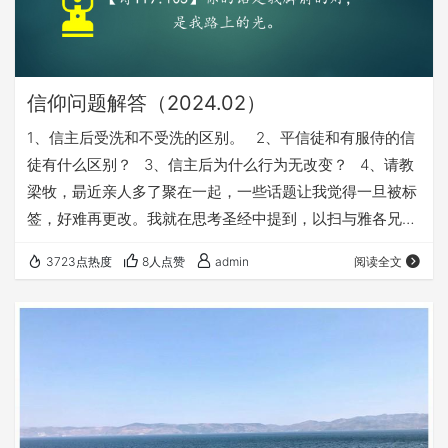
信仰问题解答（2024.02）
1、信主后受洗和不受洗的区别。 2、平信徒和有服侍的信
徒有什么区别？ 3、信主后为什么行为无改变？ 4、请教
梁牧，朂近亲人多了聚在一起，一些话题让我觉得一旦被标
签，好难再更改。我就在思考圣经中提到，以扫与雅各兄
弟，将来大的要服侍小的。系米一早就注定或是缩命。当初
3723点热度
8人点赞
admin
阅读全文
离经叛道的我会选择出错。 5、没有信主的人有没有属灵
权柄，还是信了以后才有？ 6、当人听了福音又接受了，
但之后不参加正常的教会生活，依然按世俗的生活方式，是
否能真正得救？ 7…