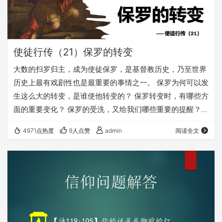
使徒行传（21）保罗的转变
大数的扫罗归主，成为使徒保罗，是基督教历史，乃至世界
历史上最有戏剧性也是最重要的事情之一。 保罗为何可以发
生这么大的转变，是谁使他转变的？ 保罗转变时，有哪些方
面的重要变化？ 保罗的受洗，又给我们哪些重要的提醒？
愿上帝的祝福借着祂的真道，更多地临到每一个认真聆听的
4971点热度
9人点赞
admin
阅读全文
灵魂。 欢迎您收听： 《保罗的转变》
https://fuyin116.com/j9xl 重温之前的内容，请点击： 《使
徒行传》系列讲道 ⚠️⚠️⚠️ 注意 ⚠️⚠️⚠️ 因为微信会有较严
苛无理的屏蔽做法，所以我们网站的文章，…