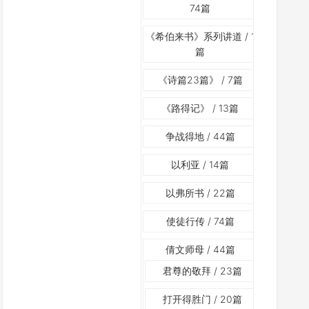
74篇
《希伯来书》系列讲道
/ 1
篇
《诗篇23篇》
/ 7篇
《路得记》
/ 13篇
争战得地
/ 44篇
以利亚
/ 14篇
以弗所书
/ 22篇
使徒行传
/ 74篇
倩文师母
/ 44篇
君尊的敬拜
/ 23篇
打开得胜门
/ 20篇