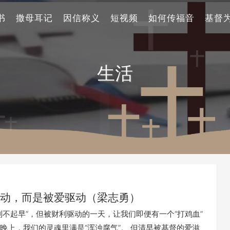
书
撒母耳记
因信称义
短视频
如何传福音
基督
生活
动，而是被爱驱动（梁志勇）
利不起早”，但被财利驱动的一天，让我们即便有一个“打鸡血”
晚上，我们的灵魂里满是“浑浊腐气”。 但清早被基督的爱滋