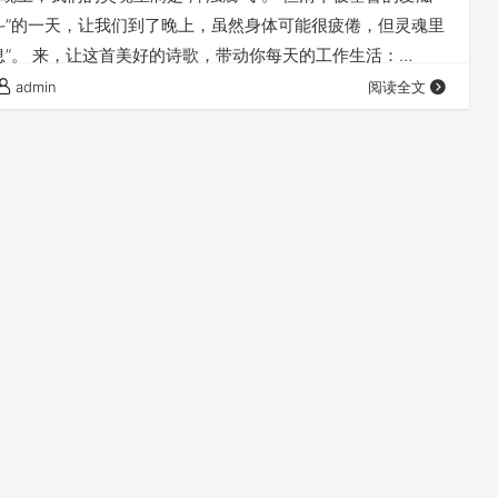
斗”的一天，让我们到了晚上，虽然身体可能很疲倦，但灵魂里
息”。 来，让这首美好的诗歌，带动你每天的工作生活：
 作词作曲：洪启元、游智婷 十字架上的光芒 温柔又慈祥 带
admin
阅读全文
向着我照亮 我的心不再隐藏 完全地摆上 愿主爱来浇灌我 在爱
我愿意降服 我愿意降服 在你爱的怀抱中 我愿意降服 你是我的
永远…