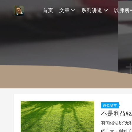
首页
文章
系列讲道
以弗所
诗歌鉴赏
不是利益驱
有句俗话说“无
的白天，但到了