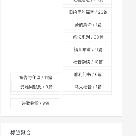
旧约里的福音
/ 23篇
爱的真谛
/ 1篇
祭坛系列
/ 29篇
福音布道
/ 11篇
福音杂谈
/ 18篇
腓利门书
/ 6篇
祷告与守望
/ 11篇
受难周默想
/ 9篇
马太福音
/ 1篇
诗歌鉴赏
/ 9篇
标签聚合