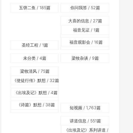
五饼二鱼
/ 185篇
你问我答
/ 52篇
大喜的信息
/ 27篇
福音见证
/ 1篇
福音观影会
/ 16篇
圣经工程
/ 1篇
未分类
/ 4篇
梁牧杂谈
/ 9篇
梁牧清风
/ 75篇
《使徒行传》默想
/ 32篇
《出埃及记》默想
/ 4篇
《诗篇》默想
/ 38篇
短视频
/ 1,763篇
讲道信息
/ 551篇
《出埃及记》系列讲道
/