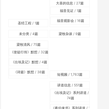
大喜的信息
/ 27篇
福音见证
/ 1篇
福音观影会
/ 16篇
圣经工程
/ 1篇
未分类
/ 4篇
梁牧杂谈
/ 9篇
梁牧清风
/ 75篇
《使徒行传》默想
/ 32篇
《出埃及记》默想
/ 4篇
《诗篇》默想
/ 38篇
短视频
/ 1,763篇
讲道信息
/ 551篇
《出埃及记》系列讲道
/
74篇
《希伯来书》系列讲道
/ 1