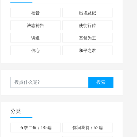
福音
出埃及记
决志祷告
使徒行传
讲道
基督为王
信心
和平之君
搜索
分类
五饼二鱼
/ 185篇
你问我答
/ 52篇