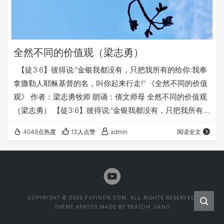
全然不同的价值观（梁志勇）
【徒3:6】彼得说:“金银我都没有，只把我所有的给你:我奉
拿撒勒人耶稣基督的名，叫你起来行走!” 《全然不同的价值
观》 作者：梁志勇牧师 朗诵：倩文师母 全然不同的价值观
（梁志勇） 【徒3:6】彼得说:“金银我都没有，只把我所有
的给你:我奉拿撒勒人耶稣基督的名，叫你起来行走!” 主耶稣
4048点热度
13人点赞
admin
阅读全文
基督的死里复活、升天再来，在彼得身上显出巨大的力量。
那个被小使女的一句话就吓得否认耶稣的彼得，变成了大有
能力，使瘸子行走的福音使者。 是什么让彼得有如此深刻的
变化？ 我相信，其中一个原因，就是福音深刻改变了彼得的
价值…
COPYRIGHT © 2025 FUYIN116.COM. ALL RIGHTS RESERVED.
THEME
KRATOS
MADE BY
SEATON JIANG