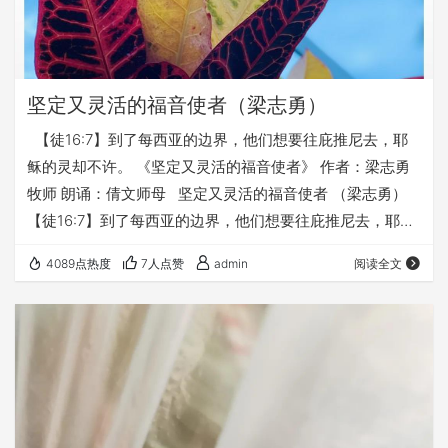
坚定又灵活的福音使者（梁志勇）
【徒16:7】到了每西亚的边界，他们想要往庇推尼去，耶
稣的灵却不许。 《坚定又灵活的福音使者》 作者：梁志勇
牧师 朗诵：倩文师母 坚定又灵活的福音使者 （梁志勇）
【徒16:7】到了每西亚的边界，他们想要往庇推尼去，耶稣
的灵却不许。 当保罗他们有感动向庇推尼传福音，主耶稣却
4089点热度
7人点赞
admin
阅读全文
不许可。 圣经上没有说为什么主不许可他们去。但我们相信
主耶稣是恩慈又智慧的主，祂不许可我们去做一件事情，也
肯定是因为爱和智慧。 福音一定是庇推尼的人们所需要，但
可能那时候却不是传福音的合适时机，就好像孩子都需要受
教育，…