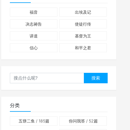
福音
出埃及记
决志祷告
使徒行传
讲道
基督为王
信心
和平之君
搜索
分类
五饼二鱼
/ 185篇
你问我答
/ 52篇