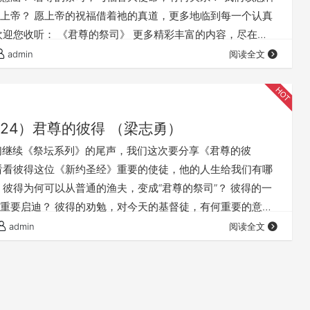
上帝？ 愿上帝的祝福借着祂的真道，更多地临到每一个认真
欢迎您收听： 《君尊的祭司》 更多精彩丰富的内容，尽在
.com；欢迎在浏览器里收藏访问我们的网站，不受微信的限制 本文
admin
阅读全文
//fuyin116.com/loeq 您也可以点击下面的链接，收听本系列其
何传福音》 也强烈建议大家花时间听我们的《因信称义》系
24）君尊的彼得 （梁志勇）
们继续《祭坛系列》的尾声，我们这次要分享《君尊的彼
看看彼得这位《新约圣经》重要的使徒，他的人生给我们有哪
 彼得为何可以从普通的渔夫，变成“君尊的祭司”？ 彼得的一
重要启迪？ 彼得的劝勉，对今天的基督徒，有何重要的意
媒体前面的小三角“►”就可以播放： 我们的阿爸天父，感
admin
阅读全文
你赐给我们《圣经》真理，让我们认识“祭坛”与我们信仰的关
谢你，赐给我们主基督；因为若没有主基督，我…