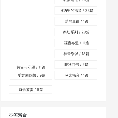
旧约里的福音
/ 23篇
爱的真谛
/ 1篇
祭坛系列
/ 29篇
福音布道
/ 11篇
福音杂谈
/ 18篇
腓利门书
/ 6篇
祷告与守望
/ 11篇
受难周默想
/ 9篇
马太福音
/ 1篇
诗歌鉴赏
/ 9篇
标签聚合