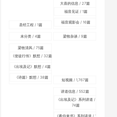
大喜的信息
/ 27篇
福音见证
/ 1篇
福音观影会
/ 16篇
圣经工程
/ 1篇
未分类
/ 4篇
梁牧杂谈
/ 9篇
梁牧清风
/ 75篇
《使徒行传》默想
/ 32篇
《出埃及记》默想
/ 4篇
《诗篇》默想
/ 38篇
短视频
/ 1,767篇
讲道信息
/ 552篇
《出埃及记》系列讲道
/
74篇
《希伯来书》系列讲道
/ 1