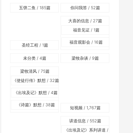
五饼二鱼
/ 185篇
你问我答
/ 52篇
大喜的信息
/ 27篇
福音见证
/ 1篇
福音观影会
/ 16篇
圣经工程
/ 1篇
未分类
/ 4篇
梁牧杂谈
/ 9篇
梁牧清风
/ 75篇
《使徒行传》默想
/ 32篇
《出埃及记》默想
/ 4篇
《诗篇》默想
/ 38篇
短视频
/ 1,767篇
讲道信息
/ 552篇
《出埃及记》系列讲道
/