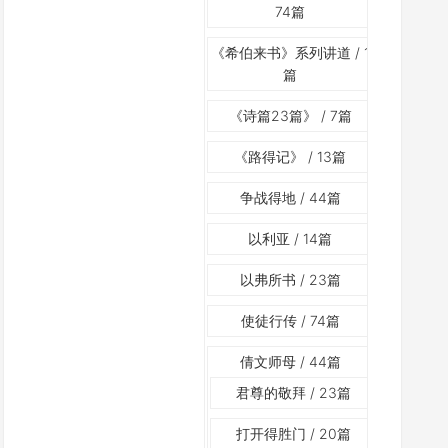
74篇
《希伯来书》系列讲道
/ 1
篇
《诗篇23篇》
/ 7篇
《路得记》
/ 13篇
争战得地
/ 44篇
以利亚
/ 14篇
以弗所书
/ 23篇
使徒行传
/ 74篇
倩文师母
/ 44篇
君尊的敬拜
/ 23篇
打开得胜门
/ 20篇