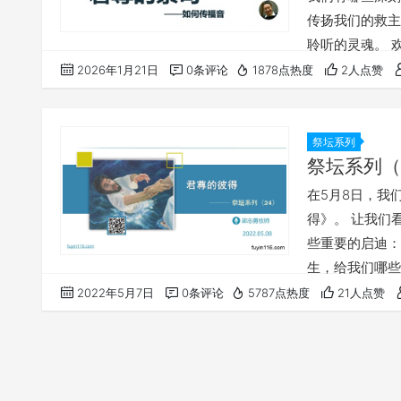
传扬我们的救主
聆听的灵魂。 
fuyin116
2026年1月21日
0条评论
1878点热度
2人点赞
链接： https:
他信息： 《如
列…
祭坛系列
祭坛系列（
在5月8日，我
得》。 让我们
些重要的启迪：
生，给我们哪些
义？ 点击音频
2022年5月7日
0条评论
5787点热度
21人点赞
谢赞美你 感谢
系。 我们更感