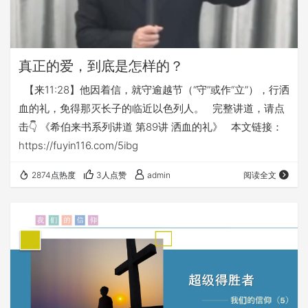
真正的爱，到底是怎样的？
【来11:28】他因着信，就守逾越节（“守”或作“立”），行洒
血的礼，免得那灭长子的临近以色列人。 完整讲道，请点
击👇 《希伯来书系列讲道 第89讲 洒血的礼》 本文链接：
https://fuyin116.com/5ibg
2874点热度
3人点赞
admin
阅读全文