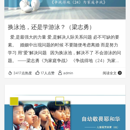
换泳池，还是学游泳？（梁志勇）
爱,是最强大的力量 爱,是解决人际关系问题 必不可缺的要
素。 婚姻中出现问题的时候 不要随便考虑离婚 而是努力
学习 用“爱”解决问题 因为换泳池，解决不了 不会游泳的问
题。 ——梁志勇《为家庭争战》 《争战得地（24）为家庭
争战》 《福音布道》系列 《争战得地》系列 《福音观影
3417点热度
17人点赞
admin
阅读全文
会》系列 《旧约里的福音》系列 《祭坛系列》讲道 《因信
称义》系列讲道（更新中） 《希伯来书》系列讲道（全）
《出埃及记》系列讲道（全） 《讲道信息》汇总 《梁牧清
风》圣经默想 《五饼二…