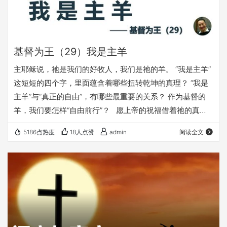
基督为王（29）我是主羊
主耶稣说，祂是我们的好牧人，我们是祂的羊。 “我是主羊”
这短短的四个字，里面蕴含着哪些扭转乾坤的真理？ “我是
主羊”与“真正的自由”，有哪些最重要的关系？ 作为基督的
羊，我们要怎样“自由前行”？ 愿上帝的祝福借着祂的真
道，更多地临到每一个认真聆听的灵魂。 欢迎您收听：
5186点热度
18人点赞
admin
阅读全文
《我是主羊》 本文链接（若有朋友在微信里打不开本文，可
以把下面的链接发给他，在浏览器里打开）：
https://fuyin116.com/avdj 您也可以点击下面的链接，重温
之前的信息： 《基督为王》 点击音频媒体前面的…