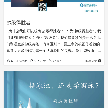
超级得胜者
为什么我们可以成为“超级得胜者”？ 作为“超级得胜者”，我
们拥有哪些特质？ 作为“超级者”，我们最要紧的是什么？ 我
们和漫威的超级英雄，有何区别？ 愿上帝的祝福借着祂的
真道，更多地临到每一个认真聆听的灵魂。 欢迎您收听：
《超级得胜者》 https://fuyin116.com/7hyi 您也可以点击
5934点热度
18人点赞
admin
阅读全文
下面的链接，重温之前的信息： 《争战得地》系列 点击音
频媒体前面的小三角“►”就可以播放 墙外观看高清视频： 我
们的阿爸天父，感谢赞美你 感谢你赐给我们《圣经》真…