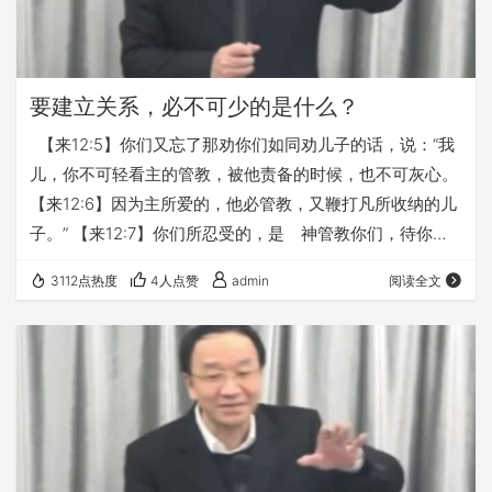
要建立关系，必不可少的是什么？
【来12:5】你们又忘了那劝你们如同劝儿子的话，说：“我
儿，你不可轻看主的管教，被他责备的时候，也不可灰心。
【来12:6】因为主所爱的，他必管教，又鞭打凡所收纳的儿
子。” 【来12:7】你们所忍受的，是 神管教你们，待你们
如同待儿子。焉有儿子不被父亲管教的呢？ 完整讲道，请点
3112点热度
4人点赞
admin
阅读全文
击👇 《希伯来书系列讲道 第102讲 管教的三大原则》 本文
链接： https://fuyin116.com/eyqk