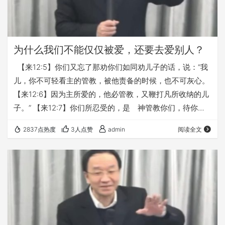
为什么我们不能仅仅被爱，还要去爱别人？
【来12:5】你们又忘了那劝你们如同劝儿子的话，说：“我
儿，你不可轻看主的管教，被他责备的时候，也不可灰心。
【来12:6】因为主所爱的，他必管教，又鞭打凡所收纳的儿
子。” 【来12:7】你们所忍受的，是 神管教你们，待你们
如同待儿子。焉有儿子不被父亲管教的呢？ 完整讲道，请点
2837点热度
3人点赞
admin
阅读全文
击👇 《希伯来书系列讲道 第102讲 管教的三大原则》 本文
链接： https://fuyin116.com/bu27