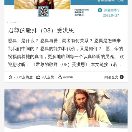
君尊的敬拜（08）受洪恩
恩典，是什么？ 恩典与爱，两者有何关系？ 恩典是怎样来
到我们中间的？ 恩典的能力和代价，又是如何？ 愿上帝的
祝福借着祂的真道，更多地临到每一个认真聆听的灵魂。 欢
迎您收听： 《君尊的敬拜（08）受洪恩》 本文链接（若有
朋友在微信里打不开本文，可以把下面的链接发给他，在浏
2632点热度
9人点赞
admin
阅读全文
览器里打开）： https://fuyin116.com/tde6 您也可以点击下
面的链接，重温之前的信息： 《君尊的敬拜系列》 ⚠️⚠️⚠️
注意 ⚠️⚠️⚠️ 鼓励大家在手机浏览器或电脑浏览器里收藏我
们的网址（fuyin116.co…