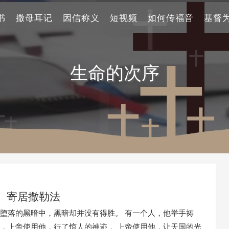
书
撒母耳记
因信称义
短视频
如何传福音
基督
生命的次序
）寄居撒勒法
堕落的黑暗中，黑暗却并没有得胜。 有一个人，他举手祷
，上帝使用他，行了惊人的神迹， 上帝使用他，让天国的光