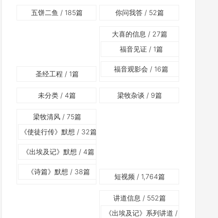
五饼二鱼
/ 185篇
你问我答
/ 52篇
大喜的信息
/ 27篇
福音见证
/ 1篇
福音观影会
/ 16篇
圣经工程
/ 1篇
未分类
/ 4篇
梁牧杂谈
/ 9篇
梁牧清风
/ 75篇
《使徒行传》默想
/ 32篇
《出埃及记》默想
/ 4篇
《诗篇》默想
/ 38篇
短视频
/ 1,764篇
讲道信息
/ 552篇
《出埃及记》系列讲道
/