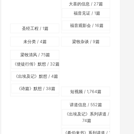
大喜的信息
/ 27篇
福音见证
/ 1篇
福音观影会
/ 16篇
圣经工程
/ 1篇
未分类
/ 4篇
梁牧杂谈
/ 9篇
梁牧清风
/ 75篇
《使徒行传》默想
/ 32篇
《出埃及记》默想
/ 4篇
《诗篇》默想
/ 38篇
短视频
/ 1,764篇
讲道信息
/ 552篇
《出埃及记》系列讲道
/
74篇
《希伯来书》系列讲道
/ 1