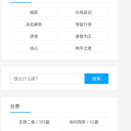
福音
出埃及记
决志祷告
使徒行传
讲道
基督为王
信心
和平之君
搜索
分类
五饼二鱼
/ 185篇
你问我答
/ 52篇