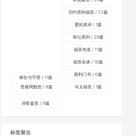
旧约里的福音
/ 23篇
爱的真谛
/ 1篇
祭坛系列
/ 29篇
福音布道
/ 11篇
福音杂谈
/ 18篇
腓利门书
/ 6篇
祷告与守望
/ 11篇
受难周默想
/ 9篇
马太福音
/ 1篇
诗歌鉴赏
/ 9篇
标签聚合