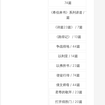
74篇
《希伯来书》系列讲道
/ 1
篇
《诗篇23篇》
/ 7篇
《路得记》
/ 13篇
争战得地
/ 44篇
以利亚
/ 14篇
以弗所书
/ 23篇
使徒行传
/ 74篇
倩文师母
/ 44篇
君尊的敬拜
/ 23篇
打开得胜门
/ 20篇