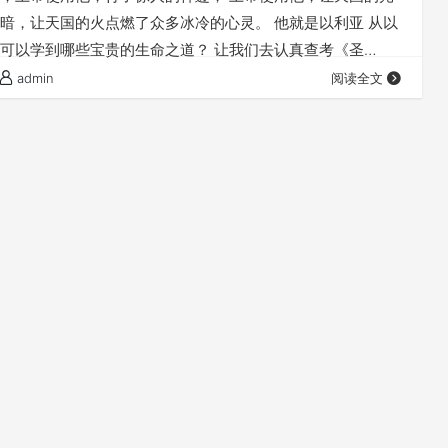
暗，让天国的火点燃了众多冰冷的心灵。 他就是以利亚 从以
可以学到哪些宝贵的生命之道？ 让我们去认真查考《圣
这位“火与力的先知” 愿感动以利亚的灵，加倍地感动每一个
admin
阅读全文
而行的心灵！ 点击音频媒体前面的小三角“►”就可以播放 ：
，感谢赞美你 感谢你赐给我们《圣经》真理，让我们可以领