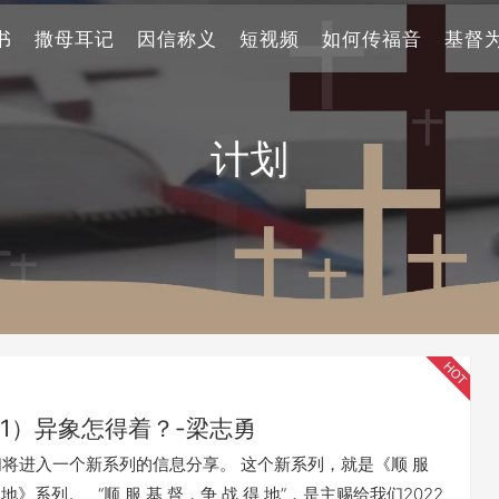
书
撒母耳记
因信称义
短视频
如何传福音
基督
计划
1）异象怎得着？-梁志勇
们将进入一个新系列的信息分享。 这个新系列，就是《顺 服
 地》系列。 “顺 服 基 督，争 战 得 地”，是主赐给我们2022