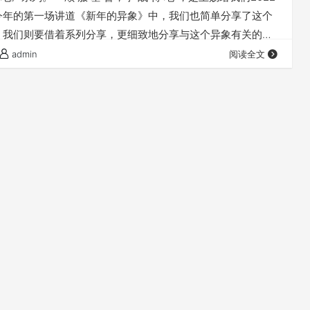
今年的第一场讲道《新年的异象》中，我们也简单分享了这个
，我们则要借着系列分享，更细致地分享与这个异象有关的真
中，我们着重要跟大家分享的是： 何为异象？ 为什么我们会
admin
阅读全文
这个异象？ 这个异象对我们，有何要求？ 欢迎您收听我们
的祝福借着祂的真道，更多地临到…