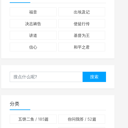
福音
出埃及记
决志祷告
使徒行传
讲道
基督为王
信心
和平之君
搜索
分类
五饼二鱼
/ 185篇
你问我答
/ 52篇