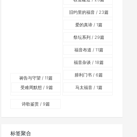
旧约里的福音
/ 23篇
爱的真谛
/ 1篇
祭坛系列
/ 29篇
福音布道
/ 11篇
福音杂谈
/ 18篇
腓利门书
/ 6篇
祷告与守望
/ 11篇
受难周默想
/ 9篇
马太福音
/ 1篇
诗歌鉴赏
/ 9篇
标签聚合