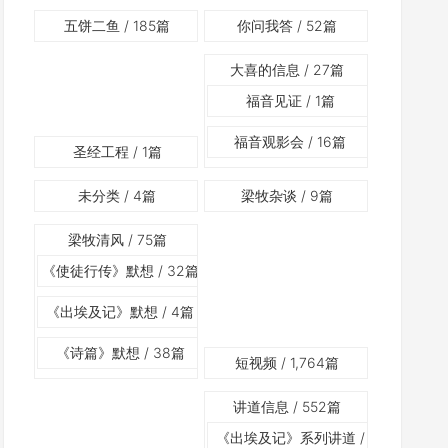
五饼二鱼
/ 185篇
你问我答
/ 52篇
大喜的信息
/ 27篇
福音见证
/ 1篇
福音观影会
/ 16篇
圣经工程
/ 1篇
未分类
/ 4篇
梁牧杂谈
/ 9篇
梁牧清风
/ 75篇
《使徒行传》默想
/ 32篇
《出埃及记》默想
/ 4篇
《诗篇》默想
/ 38篇
短视频
/ 1,764篇
讲道信息
/ 552篇
《出埃及记》系列讲道
/