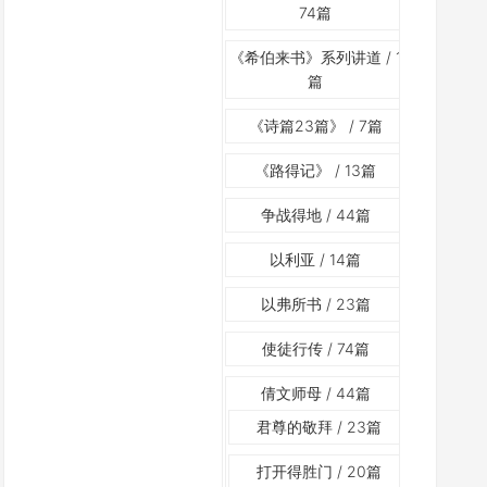
74篇
《希伯来书》系列讲道
/ 1
篇
《诗篇23篇》
/ 7篇
《路得记》
/ 13篇
争战得地
/ 44篇
以利亚
/ 14篇
以弗所书
/ 23篇
使徒行传
/ 74篇
倩文师母
/ 44篇
君尊的敬拜
/ 23篇
打开得胜门
/ 20篇