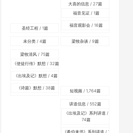
大喜的信息
/ 27篇
福音见证
/ 1篇
福音观影会
/ 16篇
圣经工程
/ 1篇
未分类
/ 4篇
梁牧杂谈
/ 9篇
梁牧清风
/ 75篇
《使徒行传》默想
/ 32篇
《出埃及记》默想
/ 4篇
《诗篇》默想
/ 38篇
短视频
/ 1,764篇
讲道信息
/ 552篇
《出埃及记》系列讲道
/
74篇
《希伯来书》系列讲道
/ 1