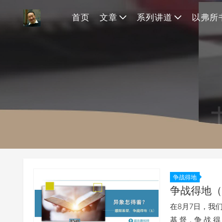
首页
文章
系列讲道
以弗所
争战得地
争战得地（
在8月7日，我
基 督，争 战 得