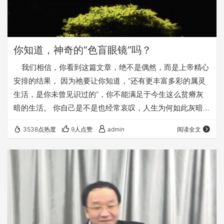
你知道，神奇的“色盲眼镜“吗？
我们相信，你看到这篇文章，绝不是偶然，而是上帝精心
安排的结果， 因为祂要让你知道，“还有更丰富多彩的属灵
生活，是你未曾见识过的”，你不能满足于今生这么贫瘠灰
暗的生活。 你自己是不是也经常哀叹，人生为何如此灰暗，
如此可悲？ 你是不是，一想到人生如此短暂，却又如此凄
3538点热度
9人点赞
admin
阅读全文
惨，就心里哀叹？ 现在，上帝要引导你，让你看到——当你
跟至高的上帝建立关系，接收了基督的福音；这福音的真
理，会让你看到全新的世界。 所以，祂用这篇讲道剪辑，引
领你来向祂祷告，做出一个对你一生最重要的事情——向祂
作“决志祷告”！就是…