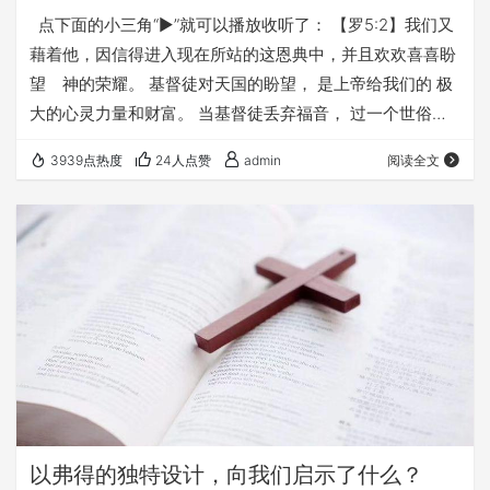
点下面的小三角“►”就可以播放收听了： 【罗5:2】我们又
藉着他，因信得进入现在所站的这恩典中，并且欢欢喜喜盼
望 神的荣耀。 基督徒对天国的盼望， 是上帝给我们的 极
大的心灵力量和财富。 当基督徒丢弃福音， 过一个世俗化
的生活， 只追逐世上的财利， 却失去了对上帝荣耀的盼
3939点热度
24人点赞
admin
阅读全文
望， 这个基督徒就变成了“瞎眼的参孙”。 他所有的努力 都
没有永恒价值 都不过是在戏耍他的非利士人面前， 如同驴
子一样推磨。 宗教化的基督徒 若是变成了 世俗化的基督
徒， 他们根本没有脱离律法捆绑， 而且还被世界所欺骗。
惟有基督的福…
以弗得的独特设计，向我们启示了什么？