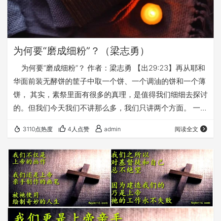
为何要“磨成细粉”？（梁志勇）
为何要“磨成细粉”？ 作者：梁志勇 【出29:23】再从耶和
华面前装无酵饼的筐子中取一个饼、一个调油的饼和一个薄
饼， 其实，素祭里面有很多的真理，是值得我们细细去探讨
的。但我们今天我们不讲那么多，我们只讲两个方面。 一个
方面是什么？ 是“磨成的面粉”。 大家知道我们去献素祭，
3110点热度
4人点赞
admin
阅读全文
就要献面饼，对吧。 那个饼是什么东西做的？ 面粉， 面粉
原来是什么？ 麦子， 麦子能不能直接拿来做饼 不能。 那
麦子要做饼，要怎么办呢？ 先要把它那个壳脱了，还要把它
磨成细粉，磨成细粉以后…