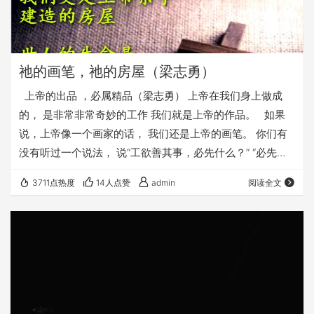
祂的画笔，祂的房屋（梁志勇）
上帝的出品 ，必属精品（梁志勇） 上帝在我们身上做成
的， 是非常非常奇妙的工作 我们就是上帝的作品。 如果
说，上帝像一个画家的话， 我们还是上帝的画笔。 你们有
没有听过一个说法， 说“工欲善其事，必先什么？” “必先利
其器” 就算一个最优秀的画家， 他用普通的笔， 可以画出常
3711点热度
14人点赞
admin
阅读全文
人画不出来的东西 但是他要做杰作的时候 他还是要用那个
笔越好 他画出来效果越好，同意吧。 所以有些画家连削铅
笔是他自己削的 他自己削的铅笔 他自己用起来才顺手。
我们就是上帝的画笔， 上帝…