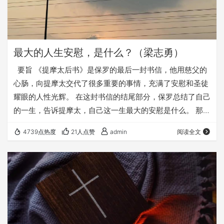
最大的人生安慰，是什么？（梁志勇）
要旨 《提摩太后书》是保罗的最后一封书信，他用慈父的
心肠，向提摩太交代了很多重要的事情，充满了安慰和圣徒
耀眼的人性光辉。 在这封书信的结尾部分，保罗总结了自己
的一生，告诉提摩太，自己这一生最大的安慰是什么。 那就
是： “【提后4:7】那美好的仗我已经打过了，当跑的路我已
4739点热度
21人点赞
admin
阅读全文
经跑尽了，所信的道我已经守住了。” 在这里，保罗告诉提
摩太，我一生的最重要身份，就是“福音的战士”。 我为福音
打了“美好的仗” 我为福音，“跑尽了”当跑的路 我为福音真
道，坚守到底，直到离世归主的日子。 每当我想到这些，我
的心充满了安慰…