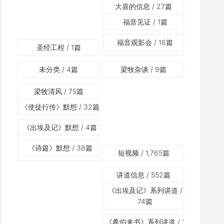
大喜的信息
/ 27篇
福音见证
/ 1篇
福音观影会
/ 16篇
圣经工程
/ 1篇
未分类
/ 4篇
梁牧杂谈
/ 9篇
梁牧清风
/ 75篇
《使徒行传》默想
/ 32篇
《出埃及记》默想
/ 4篇
《诗篇》默想
/ 38篇
短视频
/ 1,765篇
讲道信息
/ 552篇
《出埃及记》系列讲道
/
74篇
《希伯来书》系列讲道
/ 1