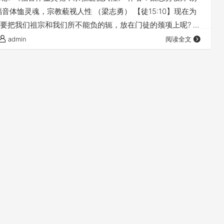
音体恤灵魂，宗教藐视人性 （梁志勇） 【徒15:10】现在为
要把我们祖宗和我们所不能负的轭，放在门徒的颈项上呢? 在
几章，我们看到当福音工作在外邦人中间结出累累硕果的时
admin
阅读全文
有一群人感到不安，不满，甚至强烈的忿怒。 这群是什么
人，不是希腊人，而是一群宗教人士——“法利赛教门的人”，
畏…