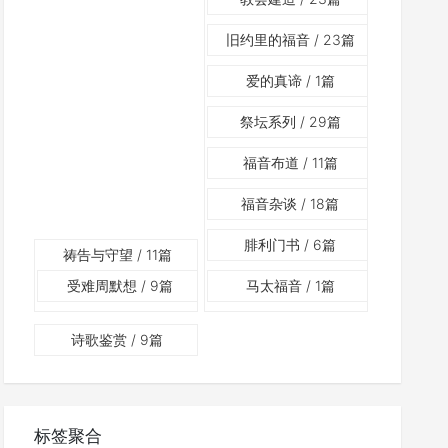
旧约里的福音
/ 23篇
爱的真谛
/ 1篇
祭坛系列
/ 29篇
福音布道
/ 11篇
福音杂谈
/ 18篇
腓利门书
/ 6篇
祷告与守望
/ 11篇
受难周默想
/ 9篇
马太福音
/ 1篇
诗歌鉴赏
/ 9篇
标签聚合