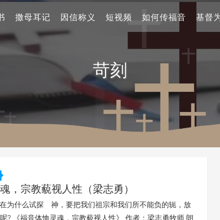
书
撒母耳记
因信称义
短视频
如何传福音
基督
苛刻
魂，宗教藐视人性（梁志勇）
】现在为什么试探 神，要把我们祖宗和我们所不能负的轭，放
呢? 《福音体恤灵魂，宗教藐视人性》 作者：梁志勇牧师 朗