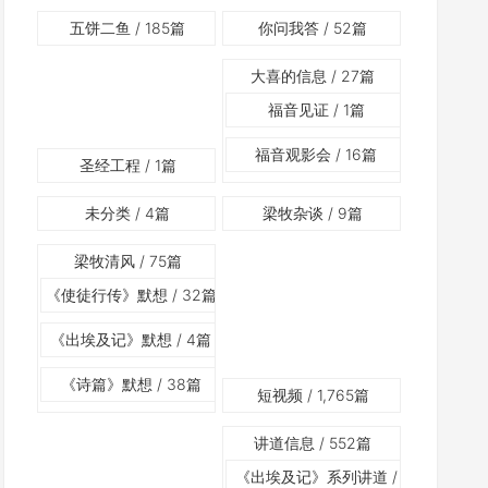
五饼二鱼
/ 185篇
你问我答
/ 52篇
大喜的信息
/ 27篇
福音见证
/ 1篇
福音观影会
/ 16篇
圣经工程
/ 1篇
未分类
/ 4篇
梁牧杂谈
/ 9篇
梁牧清风
/ 75篇
《使徒行传》默想
/ 32篇
《出埃及记》默想
/ 4篇
《诗篇》默想
/ 38篇
短视频
/ 1,765篇
讲道信息
/ 552篇
《出埃及记》系列讲道
/