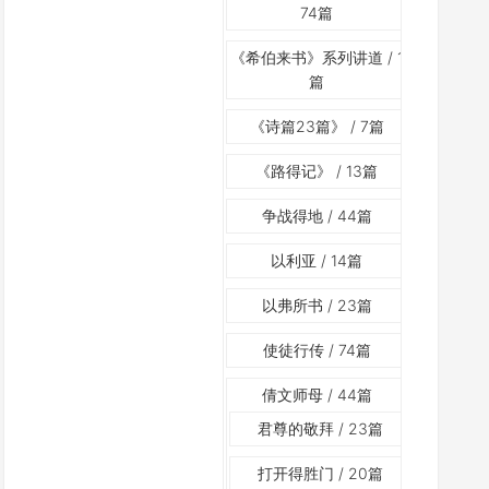
74篇
《希伯来书》系列讲道
/ 1
篇
《诗篇23篇》
/ 7篇
《路得记》
/ 13篇
争战得地
/ 44篇
以利亚
/ 14篇
以弗所书
/ 23篇
使徒行传
/ 74篇
倩文师母
/ 44篇
君尊的敬拜
/ 23篇
打开得胜门
/ 20篇