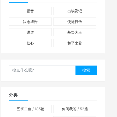
福音
出埃及记
决志祷告
使徒行传
讲道
基督为王
信心
和平之君
搜索
分类
五饼二鱼
/ 185篇
你问我答
/ 52篇