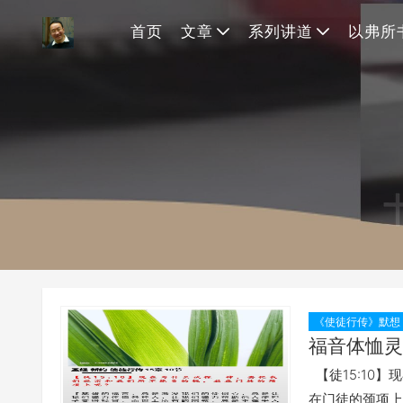
首页
文章
系列讲道
以弗所
《使徒行传》默想
福音体恤灵
【徒15:10
在门徒的颈项上