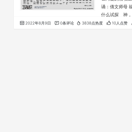
诵：倩文师母 福
什么试探 神，
《使徒行传》这
2022年8月9日
0条评论
3838点热度
10人点赞
候，在耶路撒冷
人？ 不是罗马
一群号称特别敬