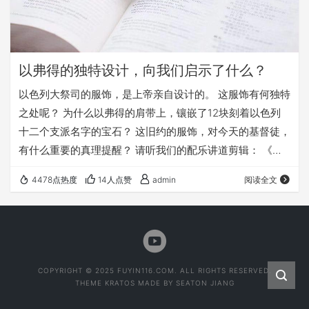
以弗得的独特设计，向我们启示了什么？
以色列大祭司的服饰，是上帝亲自设计的。 这服饰有何独特
之处呢？ 为什么以弗得的肩带上，镶嵌了12块刻着以色列
十二个支派名字的宝石？ 这旧约的服饰，对今天的基督徒，
有什么重要的真理提醒？ 请听我们的配乐讲道剪辑： 《以
弗得的启示》 以弗得 是大祭司 最独特的装饰； 它所预表
4478点热度
14人点赞
admin
阅读全文
的 是基督最独特、 最荣耀的救赎之爱。 --------- 以弗得肩
带的宝石上 刻着以色列 十二支派的名字 这预表着基督 总
是用祂的肩膀; 扛着软弱的我们。 ----------- 我们常常如那
迷失的羊 …
COPYRIGHT © 2025 FUYIN116.COM. ALL RIGHTS RESERVED.
THEME
KRATOS
MADE BY
SEATON JIANG