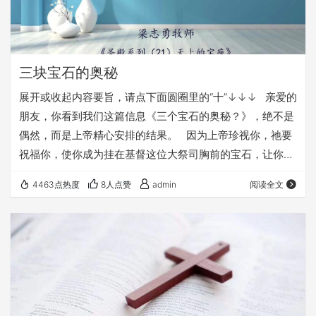
三块宝石的奥秘
展开或收起内容要旨，请点下面圆圈里的“十”↓↓↓ 亲爱的
朋友，你看到我们这篇信息《三个宝石的奥秘？》，绝不是
偶然，而是上帝精心安排的结果。 因为上帝珍视你，祂要
祝福你，使你成为挂在基督这位大祭司胸前的宝石，让你离
祂的心更近，让祂的心为你的得救而跳动！ 愿你看见上帝
4463点热度
8人点赞
admin
阅读全文
爱你的心，就不再拒绝祂永恒的爱 请按照下面的祷告文，做
一个最重要的“接受基督的祝福”的祷告，让你永远活在祂的
爱中： 你若已经是基督徒，请你做两件事： 《圣殿系列
（21）天上的宝座》 《2023圣诞福音布道会…