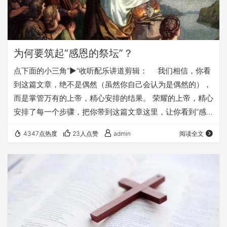
为何要筑起“感恩的祭坛”？
点下面的小三角“►”收听配乐讲道剪辑： 我们相信，你看
到这篇文章，绝不是偶然（虽然你自己会认为是偶然的），
而是掌管万有的上帝，精心安排的结果。 荣耀的上帝，精心
安排了每一个步骤，把你带到这篇文章这里，让你看到“感
恩的重要性”。 不管你以前是否常常感恩，我们邀请你，来
4347点热度
23人点赞
admin
阅读全文
学习过一个感恩的生活，而且是最崇高的感恩生活——常常
向上帝感恩，这无疑是最高级的感恩了。 但要过这样最高级
的感恩生活，你需要用感恩的心，接受上帝的爱（当我们拒
绝上帝的爱，我们就是拒绝恩典，这本身就是不感恩），成
为最尊贵的神的儿…